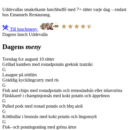
Uddevallas smakrikaste lunchbuffé med 7+ rätter varje dag – endast
hos Emanuels Restaurang.
Till lunchmeny
Dagens lunch Uddevalla
Dagens
meny
Torsdag 6:e augusti
10 rätter
Grillad kamben med rostadpotatis grekisk tzatziki
G
Lasagne på nötfärs
Gräddig kycklingcurry med ris
G
Fish and chips med rostadpotatis och remouladsås eller ishavsröra
Fläskkarré i champinjonsås med kokt potatis och äppelmos
G
Pulled pork med rostad potatis och bbq aioli
G
Köttbullar i brunsås med kokt potatis och lingonsylt
G
Fisk- och potatisgratäng med gröna ärtor