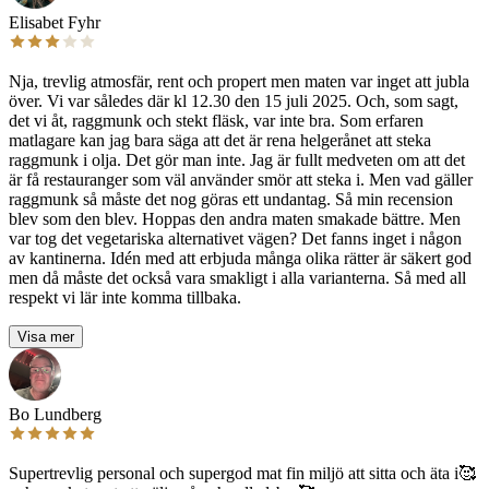
Elisabet Fyhr
Nja, trevlig atmosfär, rent och propert men maten var inget att jubla
över. Vi var således där kl 12.30 den 15 juli 2025. Och, som sagt,
det vi åt, raggmunk och stekt fläsk, var inte bra. Som erfaren
matlagare kan jag bara säga att det är rena helgerånet att steka
raggmunk i olja. Det gör man inte. Jag är fullt medveten om att det
är få restauranger som väl använder smör att steka i. Men vad gäller
raggmunk så måste det nog göras ett undantag. Så min recension
blev som den blev. Hoppas den andra maten smakade bättre. Men
var tog det vegetariska alternativet vägen? Det fanns inget i någon
av kantinerna. Idén med att erbjuda många olika rätter är säkert god
men då måste det också vara smakligt i alla varianterna. Så med all
respekt vi lär inte komma tillbaka.
Visa mer
Bo Lundberg
Supertrevlig personal och supergod mat fin miljö att sitta och äta i🥰